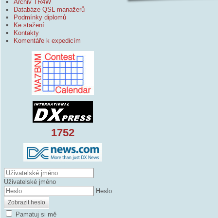
Archiv TR4W
Databáze QSL manažerů
Podmínky diplomů
Ke stažení
Kontakty
Komentáře k expedicím
1752
Uživatelské jméno
Heslo
Zobrazit heslo
Pamatuj si mě