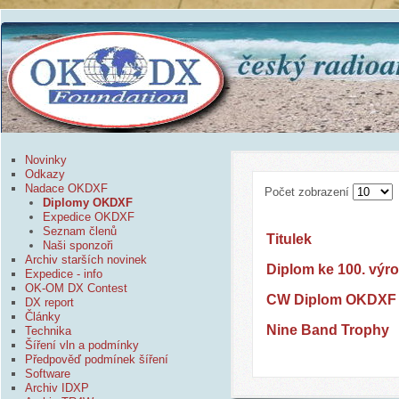
Novinky
Odkazy
Nadace OKDXF
Počet zobrazení
Diplomy OKDXF
Expedice OKDXF
Seznam členů
Titulek
Naši sponzoři
Archiv starších novinek
Diplom ke 100. výr
Expedice - info
OK-OM DX Contest
CW Diplom OKDXF
DX report
Články
Nine Band Trophy
Technika
Šíření vln a podmínky
Předpověď podmínek šíření
Software
Archiv IDXP